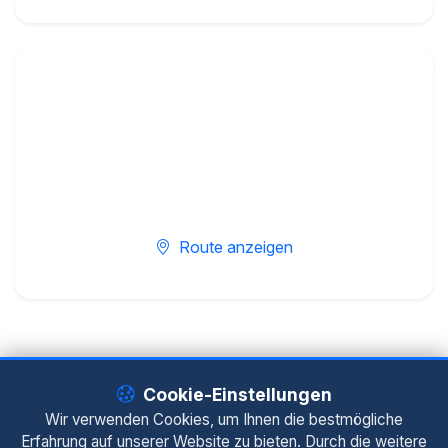
Route anzeigen
Cookie-Einstellungen
© 2026 DoliCare – Dipl.-Ing. Gerhard Peilstöcker
Wir verwenden Cookies, um Ihnen die bestmögliche
Impressum
|
Datenschutz
Erfahrung auf unserer Website zu bieten. Durch die weitere