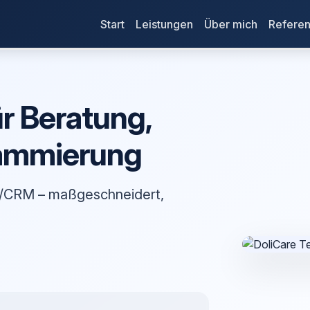
Start
Leistungen
Über mich
Refere
ür Beratung,
rammierung
ERP/CRM – maßgeschneidert,