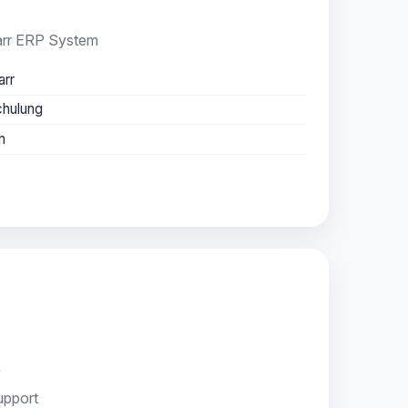
barr ERP System
arr
hulung
n
t
upport