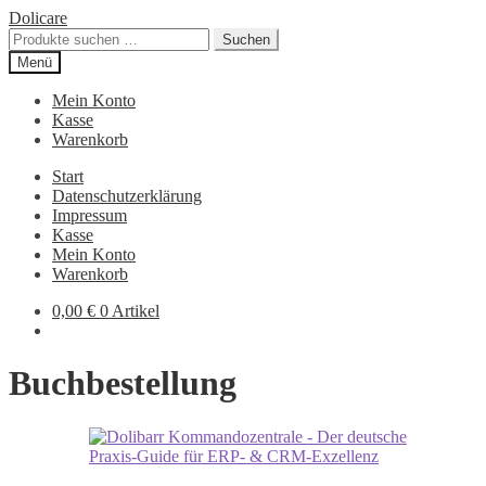
Zur
Zum
Dolicare
Navigation
Inhalt
Suchen
Suchen
springen
springen
nach:
Menü
Mein Konto
Kasse
Warenkorb
Start
Datenschutzerklärung
Impressum
Kasse
Mein Konto
Warenkorb
0,00
€
0 Artikel
Buchbestellung